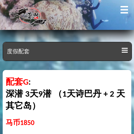
度假配套
配套G
:
深潜 3天9潜 （1天诗巴丹 + 2 天
其它岛）
马币1850