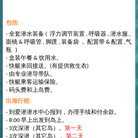
包括:
- 全套潜水装备 ( 浮力调节装置 , 呼吸器 , 潜水服 ,
面镜 & 呼吸管 , 脚蹼 , 装备袋 ， 配置带 & 配置 ,气
瓶 )
- 盒装午餐 & 饮用水。
- 快艇来回接送。(有提供救生衣)
- 由专业潜导带队。
- 快艇乘客运输保险。
- 码头费和上岛费。
出海行程:
- 到爱潜潜水中心报到，办理手续和付余款。
- 8:00 早上出发到岛上。
- 3次深潜（其它岛）。
第一天
- 3次深潜（其它岛） 。
第二天