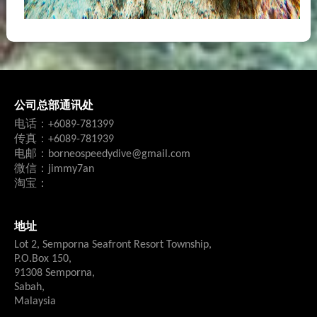
公司总部通讯处
电话：+6089-781399
传真：+6089-781939
电邮：borneospeedydive@gmail.com
微信：jimmy7an
淘宝：
地址
Lot 2, Semporna Seafront Resort Township,
P.O.Box 150,
91308 Semporna,
Sabah,
Malaysia